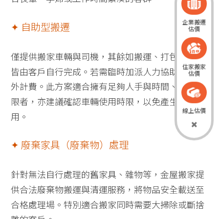
企業搬遷
✦ 自助型搬遷
估價
僅提供搬家車輛與司機，其餘如搬運、打包、裝卸
住家搬家
皆由客戶自行完成。若需臨時加派人力協助，須另
估價
外計費。此方案適合擁有足夠人手與時間、預算有
限者，亦建議確認車輛使用時限，以免產生額外費
線上估價
用。
✦ 廢棄家具（廢棄物）處理
針對無法自行處理的舊家具、雜物等，金屋搬家提
供合法廢棄物搬運與清運服務，將物品安全載送至
合格處理場。特別適合搬家同時需要大掃除或斷捨
離的客戶。