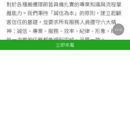
對於各種搬遷環節皆具備扎實的專業知識與流程掌
握能力。我們秉持「誠信為本」的原則，建立起顧
客信任的基礎，並要求所有服務人員遵守六大精
神：誠信、專業、服務、效率、紀律、形象，確保
TOP
每一次搬家任務都能順利完成、品質一致。
立即來電
金屋搬家提供：
全台合法立案，流程公開透明，合約清楚無隱藏
費用
各式搬遷服務一應俱全（家庭、學生、公司工
廠）
完整搬家包材供應（紙箱、氣泡紙、掛衣箱、電
視保護箱等）
員工素質高、受過搬家與安全訓練，態度親切、
動作迅速