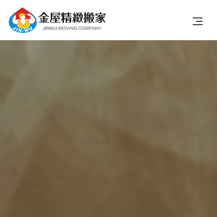
關於我們
搬遷類型
服務項目
搬遷流程
搬遷實況
線上估價