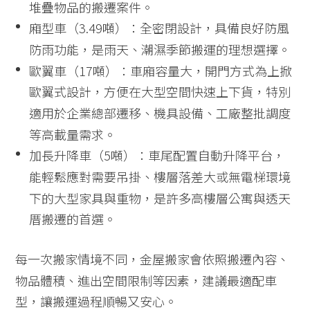
堆疊物品的搬遷案件。
廂型車（3.49噸）：全密閉設計，具備良好防風
防雨功能，是雨天、潮濕季節搬運的理想選擇。
歐翼車（17噸）：車廂容量大，開門方式為上掀
歐翼式設計，方便在大型空間快速上下貨，特別
適用於企業總部遷移、機具設備、工廠整批調度
等高載量需求。
加長升降車（5噸）：車尾配置自動升降平台，
能輕鬆應對需要吊掛、樓層落差大或無電梯環境
下的大型家具與重物，是許多高樓層公寓與透天
厝搬遷的首選。
每一次搬家情境不同，金屋搬家會依照搬遷內容、
物品體積、進出空間限制等因素，建議最適配車
型，讓搬運過程順暢又安心。