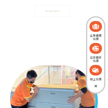
搬家經驗，一路從搬家最基層的助手小弟、搬家司機、外
務領班、業務經理直至西元2008年8月創立金屋搬家公司
Read more
至今，對搬家各個環結皆有一定的專業知識及掌握能力。
企業搬遷
估價
住家搬家
估價
線上估價