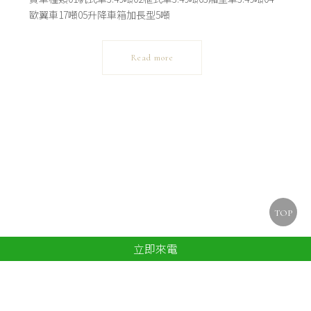
歐翼車17噸05升降車箱加長型5噸
Read more
TOP
立即來電
1