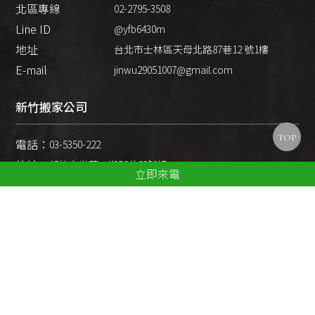
北區專線
02-2795-3508
Line ID
@yfb6430m
地址
台北市士林區天母北路87巷12 號1樓
E-mail
jinwu29051007@gmail.com
新竹搬家公司
TOP
電話：
03-5350-222
地址：
新竹市光華二街56巷6號1樓
立即來電
桃園搬家公司
電話：
03-3778-883
地址：
桃園市桃園區南京街11-1號1樓