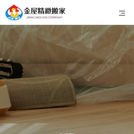
關於我們
搬遷類型
服務項目
搬遷流程
搬遷實況
線上估價